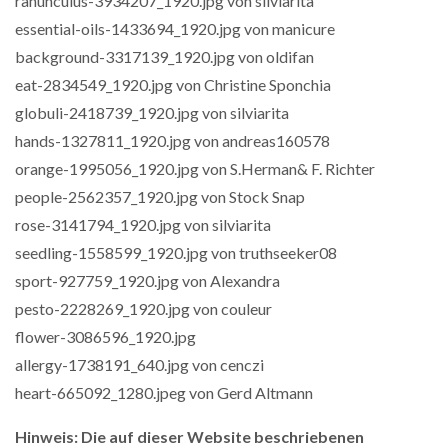
ranunculus-3934207_1920.jpg von silviarita
essential-oils-1433694_1920.jpg von manicure
background-3317139_1920.jpg von oldifan
eat-2834549_1920.jpg von Christine Sponchia
globuli-2418739_1920.jpg von silviarita
hands-1327811_1920.jpg von andreas160578
orange-1995056_1920.jpg von S.Herman& F. Richter
people-2562357_1920.jpg von Stock Snap
rose-3141794_1920.jpg von silviarita
seedling-1558599_1920.jpg von truthseeker08
sport-927759_1920.jpg von Alexandra
pesto-2228269_1920.jpg von couleur
flower-3086596_1920.jpg
allergy-1738191_640.jpg von cenczi
heart-665092_1280.jpeg von Gerd Altmann
Hinweis: Die auf dieser Website beschriebenen